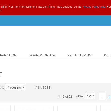
ullt ut. För mer information om vad som finns i våra cookies, se vår
Privacy Policy-sida
. Fö
n.
EPARATION
BOARDCORNER
PROTOTYPING
INF
T
ÅN
VISA SOM
2
1-12 of 52
1
VISA