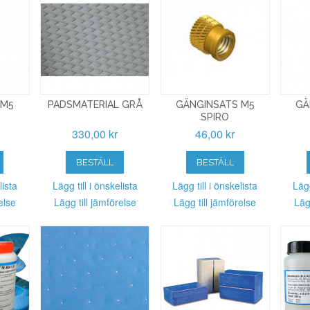
 M5
PADSMATERIAL GRÅ
GÄNGINSATS M5
GÄ
SPIRO
330,00 kr
46,00 kr
BESTÄLL
BESTÄLL
lista
Lägg till i önskelista
Lägg till i önskelista
Lägg
else
Lägg till jämförelse
Lägg till jämförelse
Läg