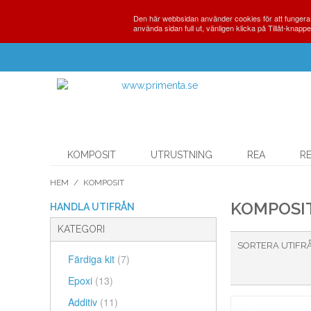
Den här webbsidan använder cookies för att fungera f
använda sidan full ut, vänligen klicka på Tillåt-knappe
KOMPOSIT
UTRUSTNING
REA
R
HEM
/
KOMPOSIT
KOMPOSI
HANDLA UTIFRÅN
KATEGORI
SORTERA UTIFR
Färdiga kit
(7)
Epoxi
(13)
Additiv
(11)