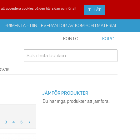
r att acceptera cookies på den här sidan och för att
TILLÅT
PRIMENTA - DIN LEVERANTÖR AV KOMPOSITMATERIAL
KONTO
KORG
OWIKI
JÄMFÖR PRODUKTER
Du har inga produkter att jämföra.
3
4
5