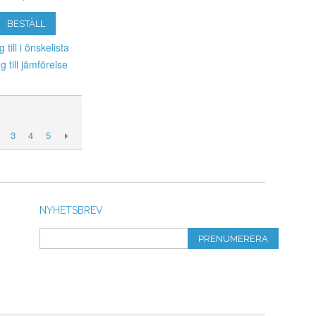
BESTÄLL
 till i önskelista
g till jämförelse
3
4
5
NYHETSBREV
PRENUMERERA