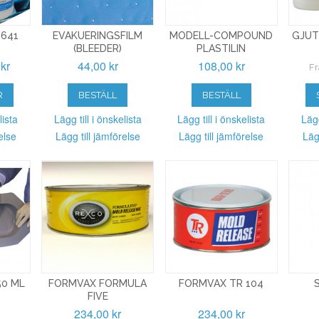
4641
EVAKUERINGSFILM
MODELL-COMPOUND
GJUT
(BLEEDER)
PLASTILIN
kr
44,00 kr
108,00 kr
Fr
R
BESTÄLL
BESTÄLL
lista
Lägg till i önskelista
Lägg till i önskelista
Lägg
else
Lägg till jämförelse
Lägg till jämförelse
Läg
50 ML
FORMVAX FORMULA
FORMVAX TR 104
FIVE
234,00 kr
234,00 kr