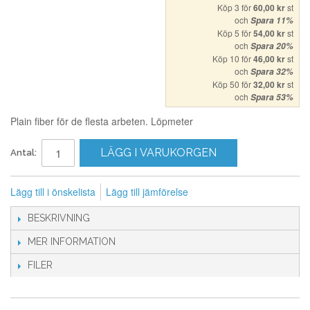
Köp 3 för
60,00 kr
st
och
Spara
11
%
Köp 5 för
54,00 kr
st
och
Spara
20
%
Köp 10 för
46,00 kr
st
och
Spara
32
%
Köp 50 för
32,00 kr
st
och
Spara
53
%
Plain fiber för de flesta arbeten. Löpmeter
LÄGG I VARUKORGEN
Antal:
Lägg till i önskelista
Lägg till jämförelse
BESKRIVNING
MER INFORMATION
FILER