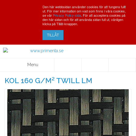
Den här webbsidan använder cookies för att fungera fullt
ut. För mer information om vad som finns i våra cookies,
se vår
Privacy Policy-sida
. För att acceptera cookies på
den här sidan och för att använda sidan full ut, vänligen
klicka på Tillåt-knappen.
TILLÅT
Menu
KOL 160 G/M² TWILL LM