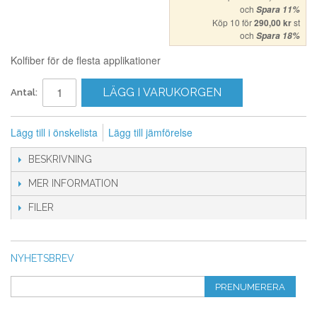
och
Spara
11
%
Köp 10 för
290,00 kr
st
och
Spara
18
%
Kolfiber för de flesta applikationer
LÄGG I VARUKORGEN
Antal:
Lägg till i önskelista
Lägg till jämförelse
BESKRIVNING
MER INFORMATION
FILER
NYHETSBREV
PRENUMERERA