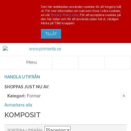
Den här webbsidan använder cookies för att fungera fullt
ut. För mer information om vad som finns i våra cookies,
se vår
Privacy Policy-sida
. För att acceptera cookies på
den här sidan och för att använda sidan full ut, vänligen
klicka på Tillåt-knappen.
TILLÅT
Menu
HANDLA UTIFRÅN
SHOPPAS JUST NU AV:
Kategori:
Formar
Avmarkera alla
KOMPOSIT
SORTERA UTIFRÅN