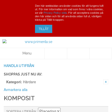
Den här webbsidan använder cookies för att fungera fullt
ut. För mer information om vad som finns i våra cookies,
se vår
Privacy Policy-sida
. För att acceptera cookies på
den här sidan och för att använda sidan full ut, vänligen
klicka på Tillåt-knappen.
TILLÅT
Menu
HANDLA UTIFRÅN
SHOPPAS JUST NU AV:
Kategori:
Härdare
Avmarkera alla
KOMPOSIT
SORTERA UTIFRÅN