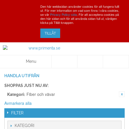
Den här webbsidan använder cookies för att fungera fullt
ut. För mer information om vad som finns i våra cookies,
se vår
Privacy Policy-sida
. För att acceptera cookies på
den här sidan och för att använda sidan full ut, vänligen
klicka på Tillåt-knappen.
TILLÅT
Menu
HANDLA UTIFRÅN
SHOPPAS JUST NU AV:
Kategori:
Fiber och vävar
Avmarkera alla
FILTER
KATEGORI